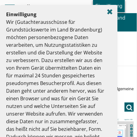
Einwilligung
Toolbar-Menü
✖
Einwilligung
Gutachterausschüsse für Grundstückswerte im Land
Wir (Gutachterausschüsse für
Brandenburg
Grundstückswerte im Land Brandenburg)
möchten personenbezogene Daten
verarbeiten, um Nutzungsstatistiken zu
erstellen und die Darstellung der Website
zu verbessern. Dazu erstellen wir aus den
von Ihrem Gerät übermittelten Daten ein
Hauptmenü
für maximal 24 Stunden gespeichertes
pseudonymes Besucherprofil. Aus diesen
Sie sind hier:
Startseite
Bodenrichtwerte
Allgemeine
Daten geht unter anderem hervor, was für
einen Browser und was für ein Gerät Sie
Bodenrichtwerte
nutzen und welche Unterseiten Sie auf
Such
unserer Website aufrufen. Wir verwenden
diese Daten nur in zusammengefasster,
das heißt nicht auf Sie beziehbarer, Form.
Dadurch können wir messen, wie beliebt