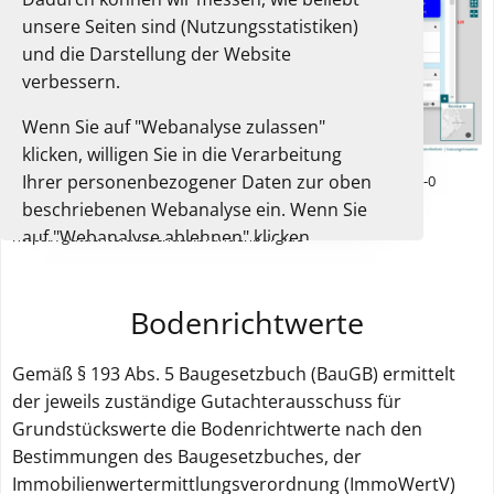
unsere Seiten sind (Nutzungsstatistiken)
und die Darstellung der Website
verbessern.
Wenn Sie auf "Webanalyse zulassen"
klicken, willigen Sie in die Verarbeitung
Ihrer personenbezogener Daten zur oben
© Gutachterausschüsse für Grundstückswerte 2025, dl-de/by-2-0
beschriebenen Webanalyse ein. Wenn Sie
(www.govdata.de/dl-de/by-2-0),
auf "Webanalyse ablehnen" klicken,
https://gutachterausschuss.brandenburg.de
verarbeiten wir diese Daten nicht und Sie
können die Website trotzdem nutzen.
Bodenrichtwerte
Sie können Ihre Einwilligung jederzeit in
diesem Einwilligungsbanner oder der
Gemäß § 193 Abs. 5 Baugesetzbuch (BauGB) ermittelt
Datenschutzerklärung widerrufen. Dort
der jeweils zuständige Gutachterausschuss für
finden Sie auch weitere Informationen zur
Grundstückswerte die Bodenrichtwerte nach den
Webanalyse.
Bestimmungen des Baugesetzbuches, der
Unsere Datenschutzerklärung.
Immobilienwertermittlungsverordnung (ImmoWertV)